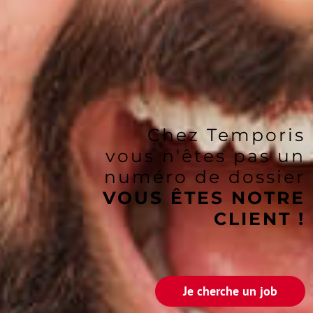
Chez Temporis
vous n'êtes pas un
numéro de dossier
VOUS ÊTES NOTRE
CLIENT !
Je cherche un job