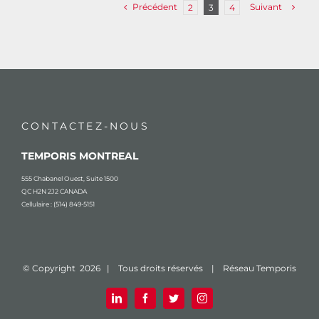
Précédent
Suivant
2
3
4
CONTACTEZ-NOUS
TEMPORIS MONTREAL
555 Chabanel Ouest, Suite 1500
QC H2N 2J2 CANADA
Cellulaire : (514) 849-5151
© Copyright
2026 | Tous droits réservés | Réseau Temporis
LinkedIn
Facebook
Twitter
Instagram